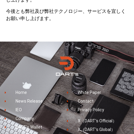
今後とも弊社及び弊社テクノロジー、サービスを宜しく
お願い申し上げます。
Home
White Paper
News Release
Contact
IEO
Privacy Policy
Company
X（DART’s Official）
DART’s Wallet
X（DART’s Global）