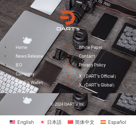
Home
White Paper
News Release
Contact
IEO
Privacy Policy
Company
X（DART’s Official）
DART’s Wallet
X（DART’s Global）
© 2024 DART’s inc.
English
日本語
简体中文
Español