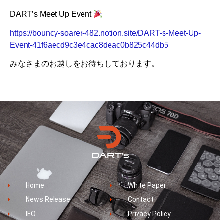
DART’s Meet Up Event
https://bouncy-soarer-482.notion.site/DART-s-Meet-Up-
Event-41f6aecd9c3e4cac8deac0b825c44db5
みなさまのお越しをお待ちしております。
Home
White Paper
News Release
Contact
IEO
Privacy Policy