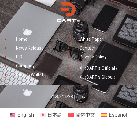
Home
White Paper
News Release
Contact
IEO
Privacy Policy
Company
X（DART’s Official）
DART’s Wallet
X（DART’s Global）
© 2024 DART’s inc.
English
日本語
简体中文
Español