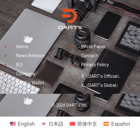
Home
White Paper
News Release
Contact
IEO
Privacy Policy
Company
X（DART’s Official）
DART’s Wallet
X（DART’s Global）
© 2024 DART’s inc.
English
日本語
简体中文
Español