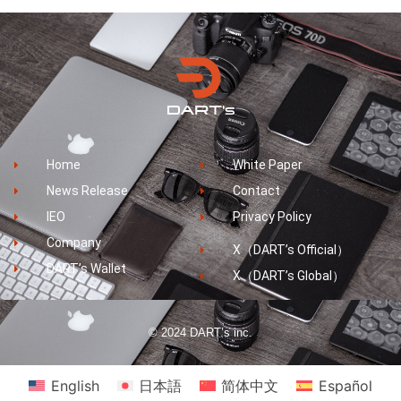
Home
White Paper
News Release
Contact
IEO
Privacy Policy
Company
X（DART’s Official）
DART’s Wallet
X（DART’s Global）
© 2024 DART’s inc.
English
日本語
简体中文
Español