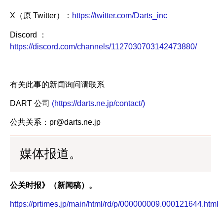
X（原 Twitter）：
https://twitter.com/Darts_inc
Discord ：
https://discord.com/channels/1127030703142473880/
有关此事的新闻询问请联系
DART 公司
(https://darts.ne.jp/contact/)
公共关系：pr@darts.ne.jp
媒体报道。
公关时报》（新闻稿）。
https://prtimes.jp/main/html/rd/p/000000009.000121644.html