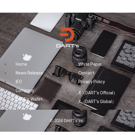
Home
White Paper
News Release
Contact
IEO
Privacy Policy
Company
X（DART’s Official）
DART’s Wallet
X（DART’s Global）
© 2024 DART’s inc.