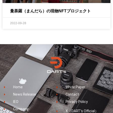
曼荼羅（まんだら）の現物NFTプロジェクト
2022-09-28
Home
White Paper
News Release
Contact
IEO
Privacy Policy
Company
X（DART’s Official）