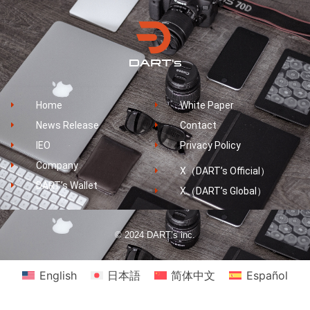
Home
White Paper
News Release
Contact
IEO
Privacy Policy
Company
X（DART’s Official）
DART’s Wallet
X（DART’s Global）
© 2024 DART’s inc.
English
日本語
简体中文
Español